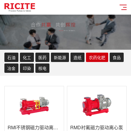
石油
化工
医药
新能源
造纸
农药化肥
食品
冶金
印染
核电
RMI不锈钢磁力驱动离心泵
RMD衬氟磁力驱动离心泵