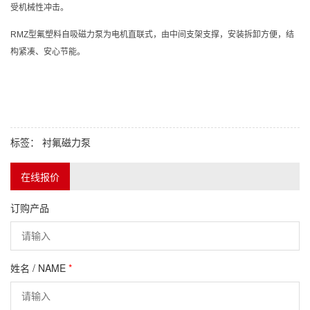
受机械性冲击。
RMZ型氟塑料自吸磁力泵为电机直联式，由中间支架支撑，安装拆卸方便，结
构紧凑、安心节能。
标签：
衬氟磁力泵
在线报价
订购产品
姓名 / NAME
*