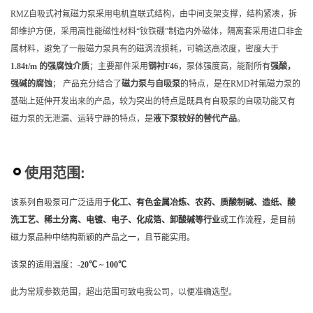
RMZ自吸式衬氟磁力泵采用电机直联式结构，由中间支架支撑，结构紧凑，拆
卸维护方便，采用高性能磁性材料“钕铁硼”制造内外磁体，隔离套采用进口非金
属材料，避免了一般磁力泵具有的磁涡流损耗，可输送高浓度，密度大于
1.84t/m 的强腐蚀介质
；主要部件采用
钢衬F46
，泵体强度高，能耐所有
强酸，
强碱的腐蚀
； 产品充分结合了
磁力泵与自吸泵
的特点，是在RMD衬氟磁力泵的
基础上延伸开发出来的产品，较为突出的特点是既具有自吸泵的自吸功能又有
磁力泵的无泄漏、运转宁静的特点，是
液下泵较好的替代产品
。
使用范围:
该系列自吸泵可广泛适用于
化工、有色金属冶炼、农药、质酸制碱、造纸、酸
洗工艺、稀土分离、电镀、电子、化成箔、卸酸碱等行业
或工作流程，是目前
磁力泵品种中结构新颖的产品之一，且节能实用。
该泵的适用温度：
-20℃ ~ 100℃
此为常规参数范围，超出范围可致电我公司，
以便
准确选型。