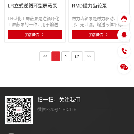
LR立式逆循环型屏蔽泵
RMD磁力齿轮泵
LR型化工屏蔽泵是逆循环化
磁力齿轮泵是磁力驱动、全密
工屏蔽泵的一种，用于输送
封、无泄漏，输送液体平稳、
LNG（液化天然气）和
无脉动、振动小、噪音低。
了解详情
〉
了解详情
〉
LPG（液化石油···
1
2
1/2
<<
>>
扫一扫，关注我们
微信公众号：RICITE