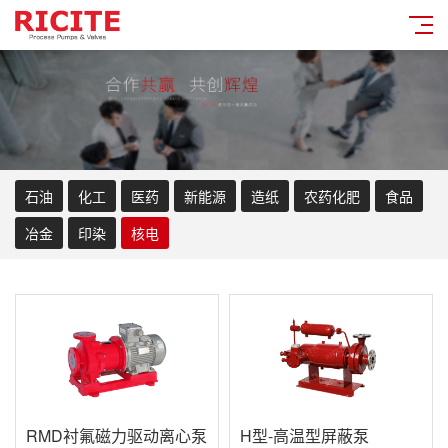
石油
化工
医药
新能源
造纸
农药化肥
食品
冶金
印染
核电
RMD衬氟磁力驱动离心泵
H型-高温型屏蔽泵